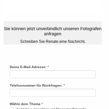
Sie können jetzt unverbindlich unseren Fotografen
anfragen
Schreiben Sie Renato eine Nachricht.
Rückruf
Deine E-Mail-Adresse:
*
Falls
Du
menschlich
Telefonnummer für Rückfragen:
*
bist,
lasse
dieses
Wähle dein Thema
*
Feld