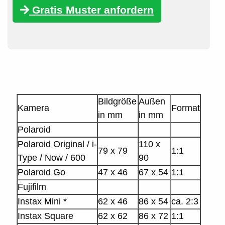
Gratis Muster anfordern
Bildgröße
Außen
Kamera
Format
in mm
in mm
Polaroid
Polaroid Original / i-
110 x
79 x 79
1:1
Type / Now / 600
90
Polaroid Go
47 x 46
67 x 54
1:1
Fujifilm
Instax Mini *
62 x 46
86 x 54
ca. 2:3
Instax Square
62 x 62
86 x 72
1:1