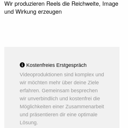
Wir produzieren Reels die Reichweite, Image
Chapters
und Wirkung erzeugen
Chapters
Descriptions
descriptions off
, selected
Subtitles
subtitles settings
, opens subtitles
settings dialog
subtitles off
, selected
Kostenfreies Erstgespräch
Videoproduktionen sind komplex und
Audio Track
wir möchten mehr über deine Ziele
Fullscreen
erfahren. Gemeinsam besprechen
This is a modal window.
wir unverbindlich und kostenfrei die
Möglichkeiten einer Zusammenarbeit
Beginning of dialog window. Escape will
und präsentieren dir eine optimale
cancel and close the window.
Lösung.
Text