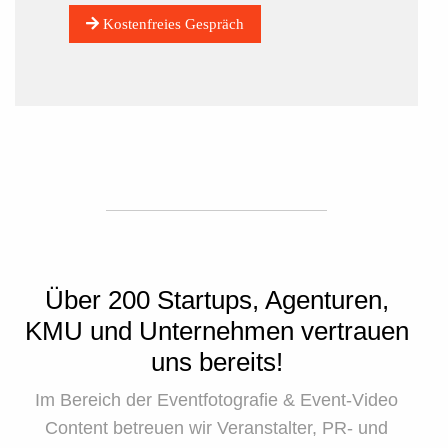
Kostenfreies Gespräch
Color
Transparency
Background
Color
Transparency
Über 200 Startups, Agenturen,
Window
KMU und Unternehmen vertrauen
Color
uns bereits!
Transparency
Im Bereich der Eventfotografie & Event-Video
Content betreuen wir Veranstalter, PR- und