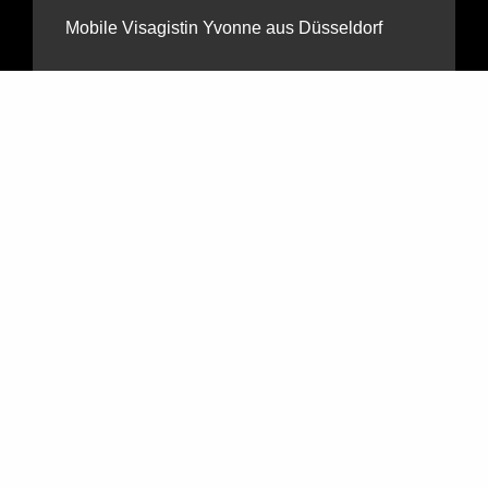
Mobile Visagistin Yvonne aus Düsseldorf
Make-up Artist für Fashion & Beauty im
Saarland