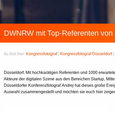
DWNRW mit Top-Referenten von 
du bist hier:
Kongressfotograf
|
Kongressfotograf Düsseldorf
|
Düsseldorf. Mit hochkarätigen Referenten und 1000 erwartet
Akteure der digitalen Szene aus den Bereichen Startup, Mit
Düsseldorfer Konferenzfotograf
Andrej
hat dieses große Ereig
Auswahl zusammengestellt und möchten sie euch hier zeige