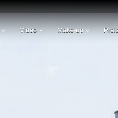
Video
Make-up
Prei