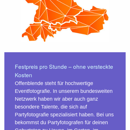
Festpreis pro Stunde – ohne versteckte
Kosten
Offenblende steht für hochwertige
Eventfotografie. In unserem bundesweiten
Netzwerk haben wir aber auch ganz
besondere Talente, die sich auf
Partyfotografie spezialisiert haben. Bei uns
bekommst du Partyfotografen für deinen