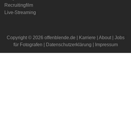
Recruitingfilm
Live-Streaming
Copyright © 2026 offenblende.de |
Karriere
|
About
|
Jobs
für Fotografen
|
Datenschutzerklärung
|
Impressum