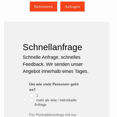
Referenzen
Anfragen
Schnellanfrage
Schnelle Anfrage, schnelles
Feedback. Wir senden unser
Angebot innerhalb eines Tages.
Portrait
Um wie viele Personen geht
Falls
es?
Schnell-
Du
1
Anfrage
menschlich
mehr als eine / individuelle
Anfrage
bist,
lasse
Für Portraitshootings mit nur