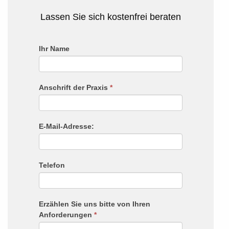
Lassen Sie sich kostenfrei beraten
Praxisfotografie
Ihr Name
Falls
Du
menschlich
Anschrift der Praxis
*
bist,
lasse
dieses
E-Mail-Adresse:
Feld
leer.
Telefon
Erzählen Sie uns bitte von Ihren
Anforderungen
*