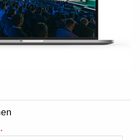
hen
:
*