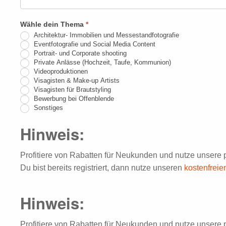
Du
menschlich
Wähle dein Thema
*
bist,
Architektur- Immobilien und Messestandfotografie
lasse
Eventfotografie und Social Media Content
Portrait- und Corporate shooting
dieses
Private Anlässe (Hochzeit, Taufe, Kommunion)
Feld
Videoproduktionen
Visagisten & Make-up Artists
leer.
Visagisten für Brautstyling
Bewerbung bei Offenblende
Sonstiges
Hinweis:
Profitiere von Rabatten für Neukunden und nutze unsere 
Du bist bereits registriert, dann nutze unseren
kostenfrei
Hinweis:
Profitiere von Rabatten für Neukunden und nutze unsere 