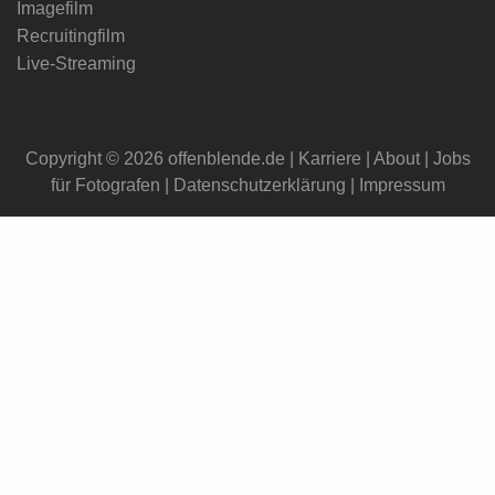
Imagefilm
Recruitingfilm
Live-Streaming
Copyright © 2026 offenblende.de |
Karriere
|
About
|
Jobs
für Fotografen
|
Datenschutzerklärung
|
Impressum