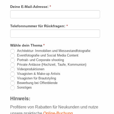
Rückruf
Deine E-Mail-Adresse:
*
Falls
Du
menschlich
Telefonnummer für Rückfragen:
*
bist,
lasse
dieses
Wähle dein Thema
*
Feld
Architektur- Immobilien und Messestandfotografie
leer.
Eventfotografie und Social Media Content
Portrait- und Corporate shooting
Private Anlässe (Hochzeit, Taufe, Kommunion)
Videoproduktionen
Visagisten & Make-up Artists
Visagisten für Brautstyling
Bewerbung bei Offenblende
Sonstiges
Hinweis:
Profitiere von Rabatten für Neukunden und nutze
unsere praktische
Online-Buchung
.