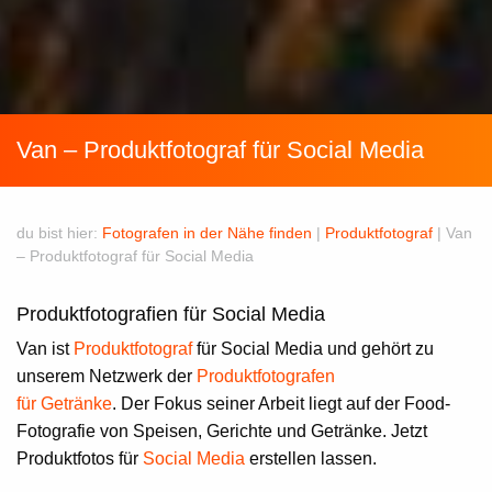
Van – Produktfotograf für Social Media
du bist hier:
Fotografen in der Nähe finden
|
Produktfotograf
|
Van
– Produktfotograf für Social Media
Produktfotografien für Social Media
Van
ist
Produktfotograf
für Social Media
und gehört zu
unserem Netzwerk der
Produktfotografen
für Getränke
.
Der Fokus seiner Arbeit liegt auf der Food-
Fotografie von Speisen, Gerichte und Getränke. Jetzt
Produktfotos für
Social Media
erstellen lassen.