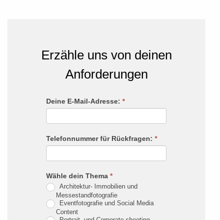
Erzähle uns von deinen
Anforderungen
Rückruf
Deine E-Mail-Adresse:
*
Falls
Du
menschlich
Telefonnummer für Rückfragen:
*
bist,
lasse
dieses
Wähle dein Thema
*
Feld
Architektur- Immobilien und
leer.
Messestandfotografie
Eventfotografie und Social Media
Content
Portrait- und Corporate shooting