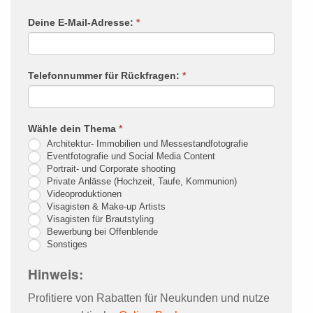
Rückruf
Deine E-Mail-Adresse:
*
Falls
Du
menschlich
Telefonnummer für Rückfragen:
*
bist,
lasse
dieses
Wähle dein Thema
*
Feld
Architektur- Immobilien und Messestandfotografie
leer.
Eventfotografie und Social Media Content
Portrait- und Corporate shooting
Private Anlässe (Hochzeit, Taufe, Kommunion)
Videoproduktionen
Visagisten & Make-up Artists
Visagisten für Brautstyling
Bewerbung bei Offenblende
Sonstiges
Hinweis:
Profitiere von Rabatten für Neukunden und nutze