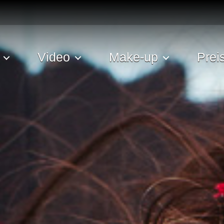
Video
Make-up
Prei