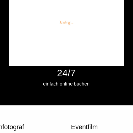
24/7
einfach online buchen
nfotograf
Eventfilm