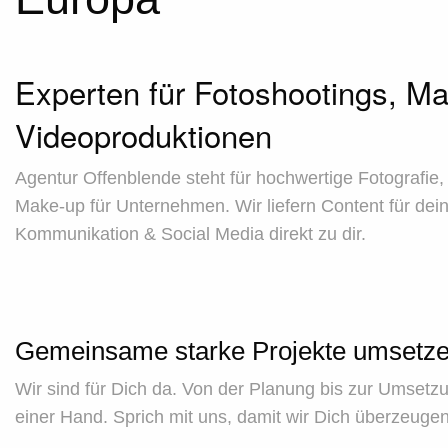
Experten für Fotoshootings, M
Videoproduktionen
Agentur Offenblende steht für hochwertige Fotografie
Make-up für Unternehmen. Wir liefern Content für dei
Kommunikation & Social Media direkt zu dir.
Gemeinsame starke Projekte umsetz
Wir sind für Dich da. Von der Planung bis zur Umsetzun
einer Hand. Sprich mit uns, damit wir Dich überzeuge