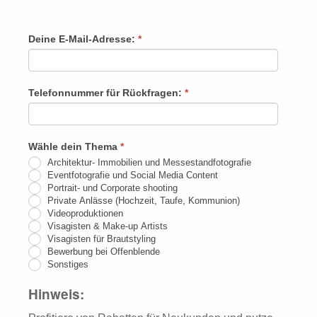
Rückruf
Deine E-Mail-Adresse:
*
Falls
Du
menschlich
Telefonnummer für Rückfragen:
*
bist,
lasse
dieses
Wähle dein Thema
*
Feld
Architektur- Immobilien und Messestandfotografie
leer.
Eventfotografie und Social Media Content
Portrait- und Corporate shooting
Private Anlässe (Hochzeit, Taufe, Kommunion)
Videoproduktionen
Visagisten & Make-up Artists
Visagisten für Brautstyling
Bewerbung bei Offenblende
Sonstiges
Hinweis: