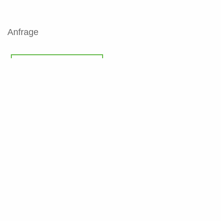
Anfrage
Kontaktformular
Angebot anfordern
Lass Dich kostenfrei beraten:
+49 (0) 221 222 0 221 0