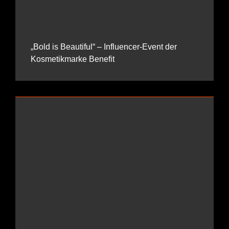
„Bold is Beautiful“ – Influencer-Event der
Kosmetikmarke Benefit