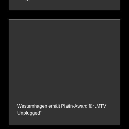
Westernhagen erhält Platin-Award für „MTV
Unplugged“