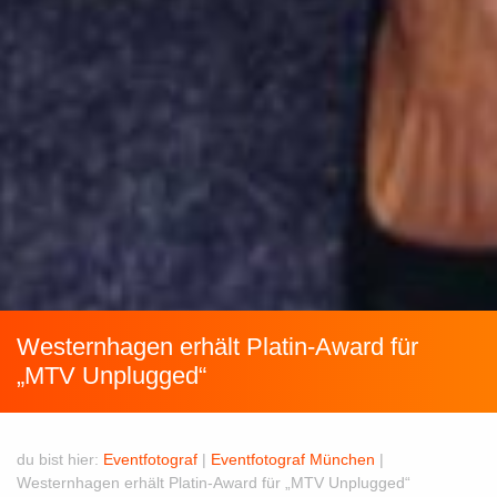
Westernhagen erhält Platin-Award für
„MTV Unplugged“
du bist hier:
Eventfotograf
|
Eventfotograf München
|
Westernhagen erhält Platin-Award für „MTV Unplugged“