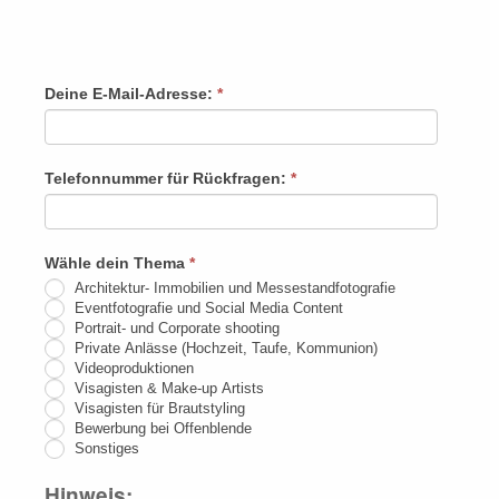
Rückruf
Deine E-Mail-Adresse:
*
Falls
Du
menschlich
Telefonnummer für Rückfragen:
*
bist,
lasse
dieses
Wähle dein Thema
*
Feld
Architektur- Immobilien und Messestandfotografie
leer.
Eventfotografie und Social Media Content
Portrait- und Corporate shooting
Private Anlässe (Hochzeit, Taufe, Kommunion)
Videoproduktionen
Visagisten & Make-up Artists
Visagisten für Brautstyling
Bewerbung bei Offenblende
Sonstiges
Hinweis: