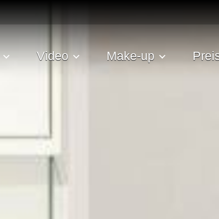
Video
Make-up
Prei