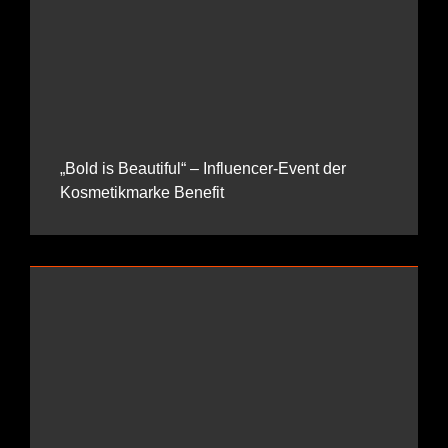
„Bold is Beautiful“ – Influencer-Event der
Kosmetikmarke Benefit