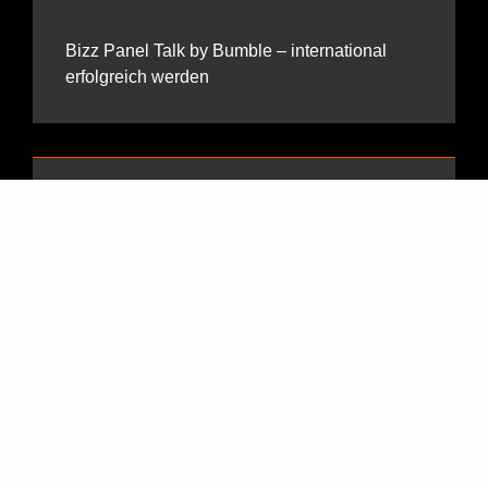
Bizz Panel Talk by Bumble – international
erfolgreich werden
Westernhagen erhält Platin-Award für „MTV