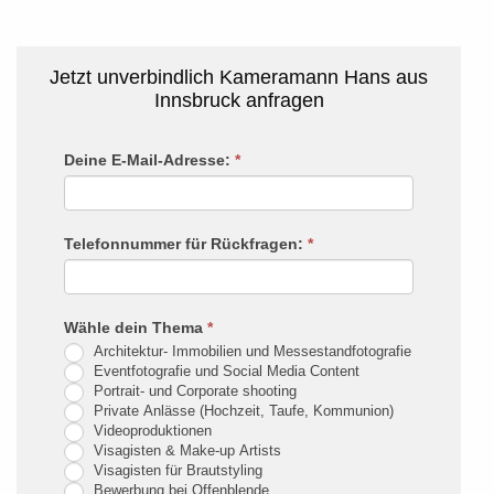
Beginning of dialog window. Escape will
cancel and close the window.
Jetzt unverbindlich Kameramann Hans aus
Innsbruck anfragen
Text
Color
Rückruf
Deine E-Mail-Adresse:
*
Falls
Du
Transparency
menschlich
Telefonnummer für Rückfragen:
*
bist,
Background
lasse
dieses
Color
Wähle dein Thema
*
Feld
Architektur- Immobilien und Messestandfotografie
leer.
Transparency
Eventfotografie und Social Media Content
Portrait- und Corporate shooting
Private Anlässe (Hochzeit, Taufe, Kommunion)
Videoproduktionen
Window
Visagisten & Make-up Artists
Visagisten für Brautstyling
Color
Bewerbung bei Offenblende