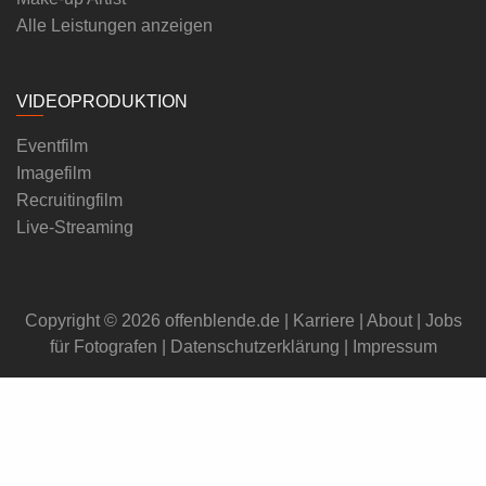
Alle Leistungen anzeigen
VIDEOPRODUKTION
Eventfilm
Imagefilm
Recruitingfilm
Live-Streaming
Copyright © 2026 offenblende.de |
Karriere
|
About
|
Jobs
für Fotografen
|
Datenschutzerklärung
|
Impressum