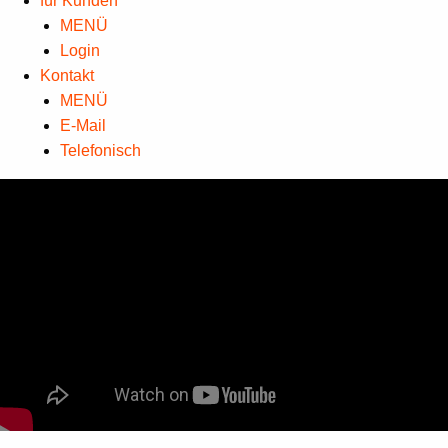
für Kunden
MENÜ
Login
Kontakt
MENÜ
E-Mail
Telefonisch
Play Video
Play
Mute
Current Time
0:00
/
Duration Time
0:00
Loaded
: 0%
Progress
: 0%
Stream Type
LIVE
Remaining Time
-0:00