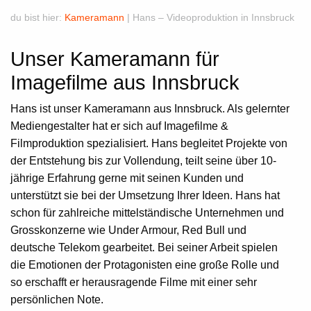
du bist hier:
Kameramann
|
Hans – Videoproduktion in Innsbruck
Playback Rate
Unser Kameramann für
1x
Chapters
Imagefilme aus Innsbruck
Chapters
Hans ist unser
Kameramann
aus
Innsbruck
. Als gelernter
Descriptions
Mediengestalter hat er sich auf
Imagefilme &
descriptions off
, selected
Filmproduktion
spezialisiert. Hans begleitet Projekte von
der Entstehung bis zur Vollendung, teilt seine über 10-
Subtitles
jährige Erfahrung gerne mit seinen Kunden und
subtitles settings
, opens subtitles
unterstützt sie bei der Umsetzung Ihrer Ideen. Hans hat
settings dialog
schon für zahlreiche mittelständische Unternehmen und
subtitles off
, selected
Grosskonzerne wie Under Armour, Red Bull und
deutsche Telekom gearbeitet. Bei seiner Arbeit spielen
Audio Track
die Emotionen der Protagonisten eine große Rolle und
Fullscreen
so erschafft er herausragende Filme mit einer sehr
persönlichen Note.
This is a modal window.