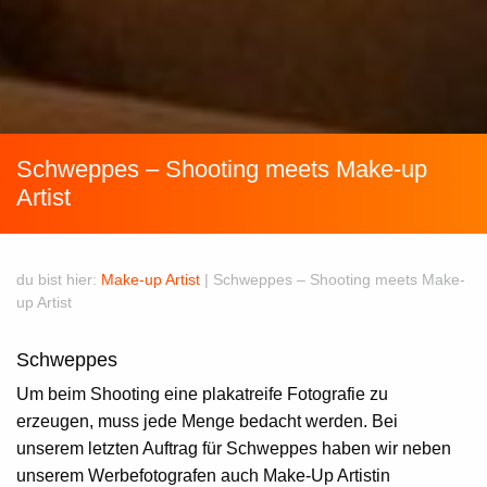
Schweppes – Shooting meets Make-up
Artist
du bist hier:
Make-up Artist
|
Schweppes – Shooting meets Make-
up Artist
Schweppes
Um beim Shooting eine plakatreife Fotografie zu
erzeugen, muss jede Menge bedacht werden. Bei
unserem letzten Auftrag für
Schweppes
haben wir neben
unserem Werbefotografen auch
Make-Up Artistin