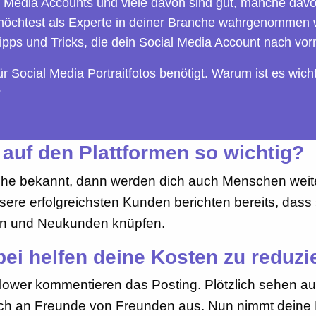
Media Accounts und viele davon sind gut, manche davon 
Du möchtest als Experte in deiner Branche wahrgenomme
pps und Tricks, die dein Social Media Account nach vor
r Social Media Portraitfotos benötigt. Warum ist es wic
?
 auf den Plattformen so wichtig?
anche bekannt, dann werden dich auch Menschen weit
re erfolgreichsten Kunden berichten bereits, dass s
den und Neukunden knüpfen.
ei helfen deine Kosten zu reduzi
Follower kommentieren das Posting. Plötzlich sehen a
auch an Freunde von Freunden aus. Nun nimmt deine R