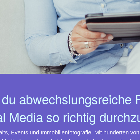
u abwechslungsreiche Po
l Media so richtig durchz
raits, Events und Immobilienfotografie. Mit hunderten vo