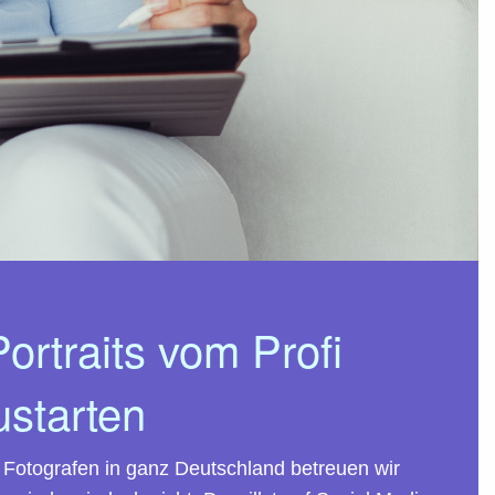
rtraits vom Profi
ustarten
n Fotografen in ganz Deutschland betreuen wir