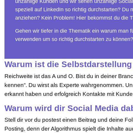
unzählige Kunden und wir sehen unzählige Social 
speziell auf LinkedIn so richtig durchstarten? 
anziehen? Kein Problem! Hier bekommst du die Ti
Gehen wir tiefer in die Thematik ein warum man fü
verwenden um so richtig durchstarten zu können
Warum ist die Selbstdarstellung
Reichweite ist das A und O. Bist du in deiner Br
kennen“. Du wirst als Experte wahrgenommen. Unse
erkannt haben und erfolgreich Kontakte mit Kun
Warum wird dir Social Media dab
Stell dir vor du postest einen Beitrag und deine 
Posting, denn der Algorithmus spielt die Inhalte 