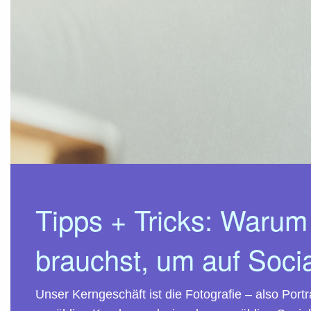
Tipps + Tricks:
Warum d
brauchst, um auf Socia
Unser Kerngeschäft ist die Fotografie – also Port