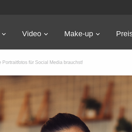
Video
Make-up
Prei
ortraitfotos für Social Media brauchst!