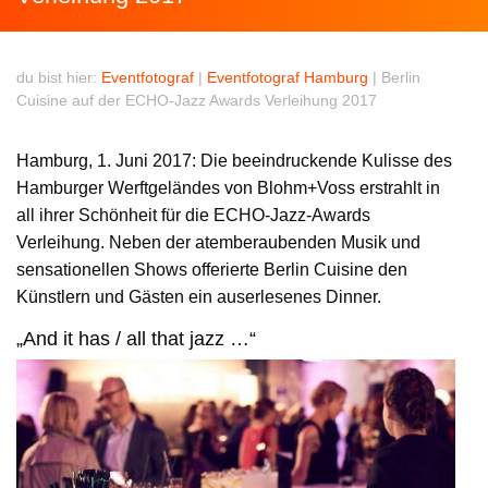
du bist hier:
Eventfotograf
|
Eventfotograf Hamburg
|
Berlin
Cuisine auf der ECHO-Jazz Awards Verleihung 2017
Hamburg, 1. Juni 2017: Die beeindruckende Kulisse des
Hamburger Werftgeländes von Blohm+Voss erstrahlt in
all ihrer Schönheit für die
ECHO-Jazz
-Awards
Verleihung. Neben der atemberaubenden Musik und
sensationellen Shows offerierte
Berlin Cuisine
den
Künstlern und Gästen ein auserlesenes Dinner.
„And it has / all that jazz …“