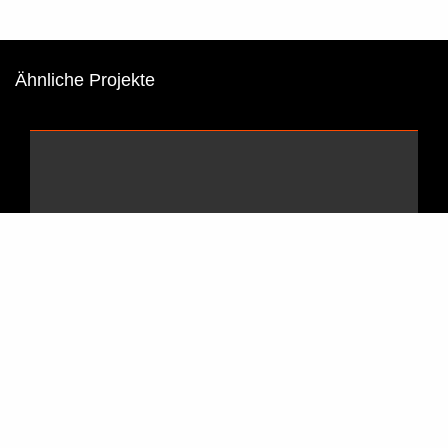
Ähnliche Projekte
Bram Reijnders in der Galerie Mensing