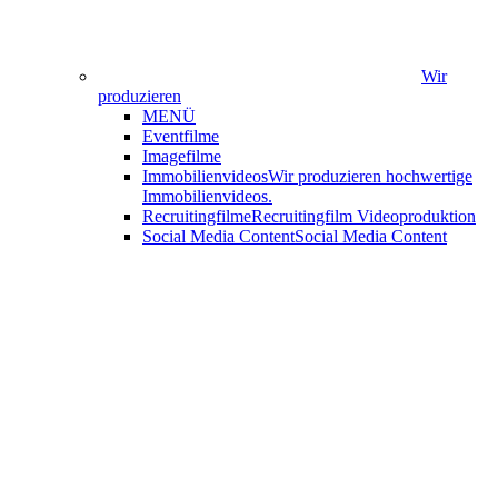
Wir
produzieren
MENÜ
Eventfilme
Imagefilme
Immobilienvideos
Wir produzieren hochwertige
Immobilienvideos.
Recruitingfilme
Recruitingfilm Videoproduktion
Social Media Content
Social Media Content