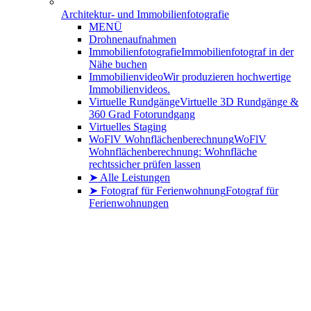
Architektur- und Immobilienfotografie
MENÜ
Drohnenaufnahmen
Immobilienfotografie
Immobilienfotograf in der
Nähe buchen
Immobilienvideo
Wir produzieren hochwertige
Immobilienvideos.
Virtuelle Rundgänge
Virtuelle 3D Rundgänge &
360 Grad Fotorundgang
Virtuelles Staging
WoFlV Wohnflächenberechnung
WoFlV
Wohnflächenberechnung: Wohnfläche
rechtssicher prüfen lassen
➤ Alle Leistungen
➤ Fotograf für Ferienwohnung
Fotograf für
Ferienwohnungen