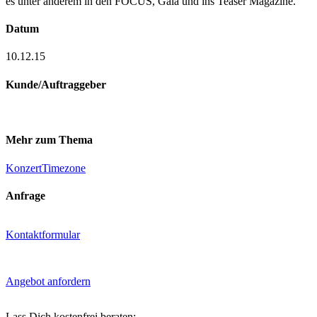
es unter anderem in den FOCUS, Gala und ins Teaser Magazine.
Datum
10.12.15
Kunde/Auftraggeber
Mehr zum Thema
Konzert
Timezone
Anfrage
Kontaktformular
Angebot anfordern
Lass Dich kostenfrei beraten: