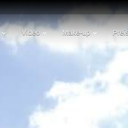
Video
Make-up
Prei