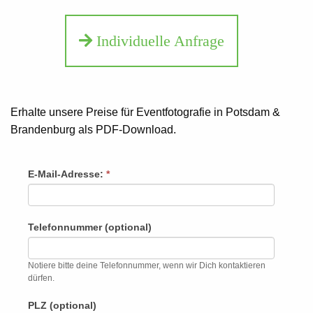
Individuelle Anfrage
Erhalte unsere Preise für Eventfotografie in Potsdam &
Brandenburg als PDF-Download.
Preisliste
E-Mail-Adresse:
*
Falls
Du
menschlich
Telefonnummer (optional)
bist,
lasse
Notiere bitte deine Telefonnummer, wenn wir Dich kontaktieren
dieses
dürfen.
Feld
PLZ (optional)
leer.