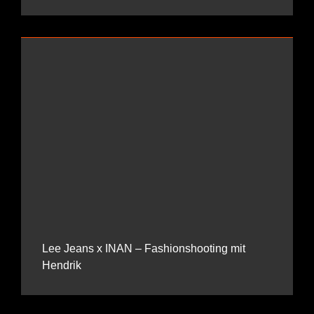
Lee Jeans x INAN – Fashionshooting mit
Hendrik