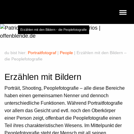
Erzählen mit den Bildern - die Peoplefotografie
du bist hier:
Portraitfotograf
|
People
|
Erzählen mit den Bildern –
die Peoplefotografie
Erzählen mit Bildern
Porträit, Shooting,
Peoplefotografie
– alle diese Bereiche
haben einen gemeinsamen Nenner und dennoch
unterschiedliche Funktionen. Während Portraitfotografie
vor allem das Gesicht und evtl. noch den Oberkörper
einer Person zeigt, offenbart die Peoplefotografie einen
Teil ihres charakteristischen Wesens. Im Mittelpunkt der
Peoplefotografie steht der Mensch mit all seinen