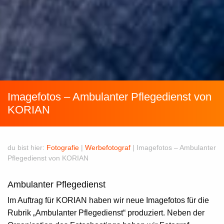
Imagefotos – Ambulanter Pflegedienst von
KORIAN
du bist hier:
Fotografie
|
Werbefotograf
|
Imagefotos – Ambulanter
Pflegedienst von KORIAN
Ambulanter Pflegedienst
Im Auftrag für KORIAN haben wir neue
Imagefotos
für die
Rubrik „
Ambulanter Pflegedienst
“ produziert. Neben der