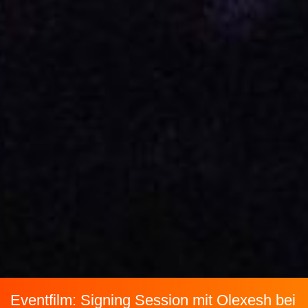
Eventfilm: Signing Session mit Olexesh bei