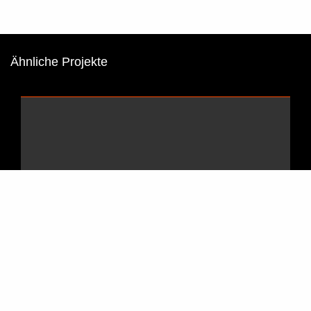
Ähnliche Projekte
Praxisfilm Videoproduktion: Ein Imagefilm als