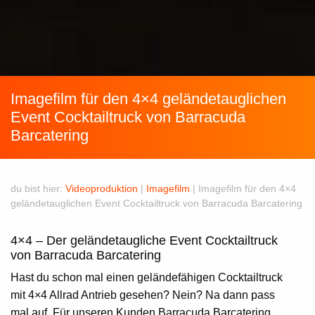
Imagefilm für den 4×4 geländetauglichen
Event Cocktailtruck von Barracuda
Barcatering
du bist hier:
Videoproduktion
|
Imagefilm
|
Imagefilm für den 4×4
geländetauglichen Event Cocktailtruck von Barracuda Barcatering
4×4 – Der geländetaugliche Event Cocktailtruck
von Barracuda Barcatering
Hast du schon mal einen geländefähigen
Cocktailtruck
mit 4×4 Allrad Antrieb gesehen? Nein? Na dann pass
mal auf. Für unseren Kunden Barracuda Barcatering