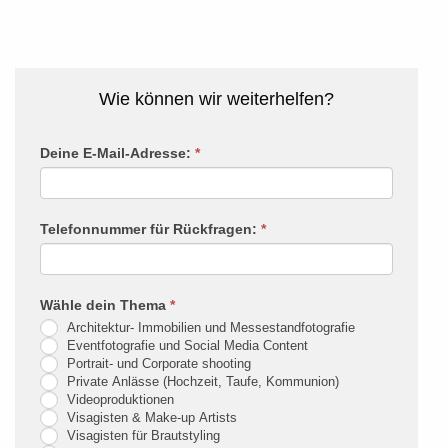
Wie können wir weiterhelfen?
Rückruf
Deine E-Mail-Adresse:
*
Falls
Du
menschlich
Telefonnummer für Rückfragen:
*
bist,
lasse
dieses
Wähle dein Thema
*
Feld
Architektur- Immobilien und Messestandfotografie
leer.
Eventfotografie und Social Media Content
Portrait- und Corporate shooting
Private Anlässe (Hochzeit, Taufe, Kommunion)
Videoproduktionen
Visagisten & Make-up Artists
Visagisten für Brautstyling