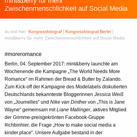
mint&berry für mehr
Zwischenmenschlichkeit auf Social Media
du bist hier:
Kongressfotograf
|
Kongressfotograf Berlin
|
mint&berry für mehr Zwischenmenschlichkeit auf Social Media
#moreromance
Berlin, 04. September 2017:
mint&berry
launchte am
Wochenende die Kampagne „The World Needs More
Romance“ im Rahmen der Bread & Butter by
Zalando
.
Zum Kick-off der Kampagne des Modelabels diskutierten
Deutschlands bekannteste Bloggerinnen
Jessica Weiß
von „Journelles“ und
Nike van Dinther
von „This is Jane
Wayne“ gemeinsam mit
Liane Mallinger
, aktives Mitglied
der Grimme-preisgekrönten Facebook-Gruppe
#ichbinhier, die Frage „How to make social media a
kinder place“. Unsere Aufgabe bestand in der